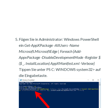
Fügen Sie in Administrator: Windows PowerShell
ein
Get-AppXPackage -AllUsers -Name
Microsoft.MicrosoftEdge | Foreach {Add-
AppxPackage -DisableDevelopmentMode -Register $
($ _. InstallLocation) AppXManifest.xml -Verbose}
Tippen Sie unter PS C: WINDOWS system32> auf
die Eingabetaste.