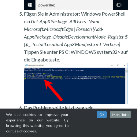
Fügen Sie in Administrator: Windows PowerShell
ein
Get-AppXPackage -AllUsers -Name
Microsoft.MicrosoftEdge | Foreach {Add-
AppxPackage -DisableDevelopmentMode -Register $
($ _. InstallLocation) AppXManifest.xml -Verbose}
Tippen Sie unter PS C: WINDOWS system32> auf
die Eingabetaste.
Das Problem sollte jetzt weg sein.
We use cookies to improve your
Ok
More Info
experience on our website. By
browsing this website, you agree to
our use of cookies.