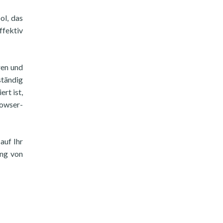
ol, das
ffektiv
ren und
ständig
rt ist,
owser-
auf Ihr
ung von