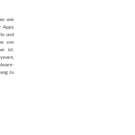
ken wie
er-Apps
fte und
as von
er ist.
pyware,
lware-
bung zu