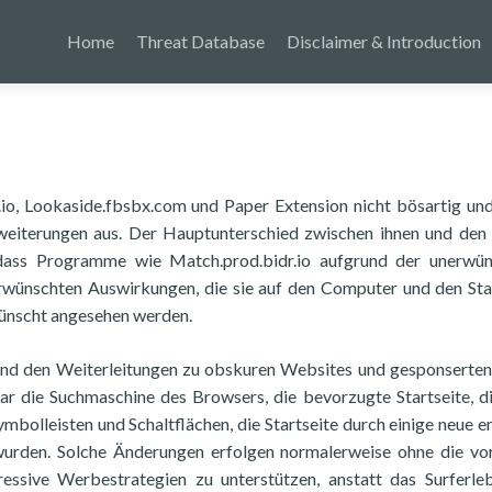
Home
Threat Database
Disclaimer & Introduction
io, Lookaside.fbsbx.com und Paper Extension nicht bösartig un
eiterungen aus. Der Hauptunterschied zwischen ihnen und den
 dass Programme wie Match.prod.bidr.io aufgrund der unerwün
erwünschten Auswirkungen, die sie auf den Computer und den St
ünscht angesehen werden.
nd den Weiterleitungen zu obskuren Websites und gesponserten
ar die Suchmaschine des Browsers, die bevorzugte Startseite, d
mbolleisten und Schaltflächen, die Startseite durch einige neue e
urden. Solche Änderungen erfolgen normalerweise ohne die vo
ssive Werbestrategien zu unterstützen, anstatt das Surferle