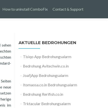
How to uninstall ComboFix
Contact & Support
AKTUELLE BEDROHUNGEN
d sehen
 echten
Tisiqo App Bedrohungsalarm
schten
andard-
Bedrohung Avitechwin.co.in
JoafjApp Bedrohungsalarm
 Seiten
Itomaosa.co.in Bedrohungsalarm
ie neue
rsetzen
Bedrohung Rerifish.co.in
rherige
Trktacular Bedrohungsalarm
bnis im