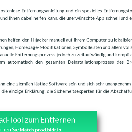
kostenlose Entfernungsanleitung und ein spezielles Entfernungsto
nd Ihnen dabei helfen kann, die unerwünschte App schnell und e
 Ihnen helfen, den Hijacker manuell auf Ihrem Computer zu lokalisie
rungen, Homepage-Modifikationen, Symbolleisten und allem voll
anuelle Entfernungsprozess jedoch zu zeitaufwändig und komplizie
mm automatisch den gesamten Deinstallationsprozess des Br
nn eine ziemlich lästige Software sein und sich sehr unangenehm 
t die einzige Erklärung, die Sicherheitsexperten für die Abschaff
d-Tool zum Entfernen
rnen Sie
Match.prod.bidr.io