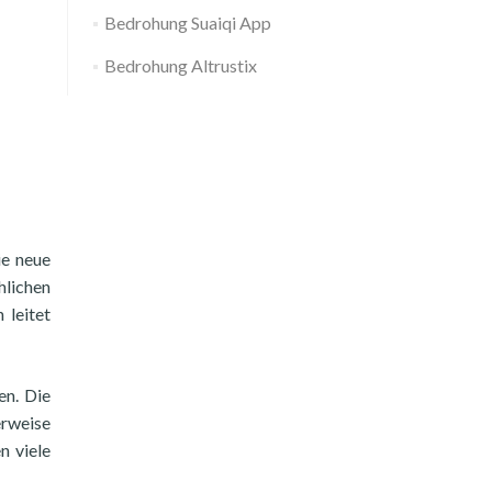
Bedrohung Suaiqi App
Bedrohung Altrustix
ie neue
hlichen
 leitet
en. Die
rweise
n viele