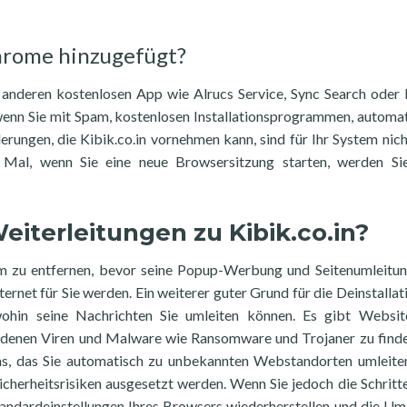
Chrome hinzugefügt?
r anderen kostenlosen App wie Alrucs Service, Sync Search ode
 wenn Sie mit Spam, kostenlosen Installationsprogrammen, automa
gen, die Kibik.co.in vornehmen kann, sind für Ihr System nicht
s Mal, wenn Sie eine neue Browsersitzung starten, werden Si
eiterleitungen zu Kibik.co.in?
mm zu entfernen, bevor seine Popup-Werbung und Seitenumleitu
rnet für Sie werden. Ein weiterer guter Grund für die Deinstallat
 wohin seine Nachrichten Sie umleiten können. Es gibt Websi
uf denen Viren und Malware wie Ransomware und Trojaner zu finde
, das Sie automatisch zu unbekannten Webstandorten umleite
icherheitsrisiken ausgesetzt werden. Wenn Sie jedoch die Schritte
tandardeinstellungen Ihres Browsers wiederherstellen und die Um