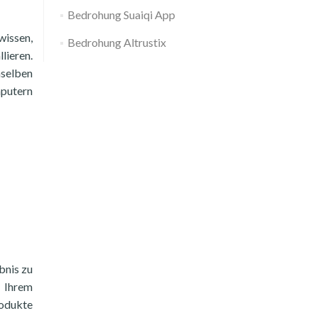
Bedrohung Suaiqi App
wissen,
Bedrohung Altrustix
lieren.
mselben
mputern
bnis zu
 Ihrem
rodukte