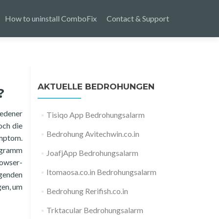
How to uninstall ComboFix
Contact & Support
AKTUELLE BEDROHUNGEN
?
iedener
Tisiqo App Bedrohungsalarm
och die
Bedrohung Avitechwin.co.in
mptom.
rogramm
JoafjApp Bedrohungsalarm
rowser-
Itomaosa.co.in Bedrohungsalarm
lgenden
gen, um
Bedrohung Rerifish.co.in
Trktacular Bedrohungsalarm