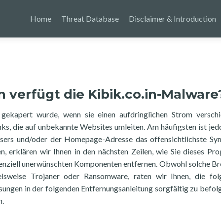
Home
Threat Database
Disclaimer & Introduction
 verfügt die Kibik.co.in-Malware
gekapert wurde, wenn sie einen aufdringlichen Strom versch
s, die auf unbekannte Websites umleiten. Am häufigsten ist jed
sers und/oder der Homepage-Adresse das offensichtlichste Sy
, erklären wir Ihnen in den nächsten Zeilen, wie Sie dieses P
otenziell unerwünschten Komponenten entfernen. Obwohl solche B
ielsweise Trojaner oder Ransomware, raten wir Ihnen, die fo
ungen in der folgenden Entfernungsanleitung sorgfältig zu befol
n.