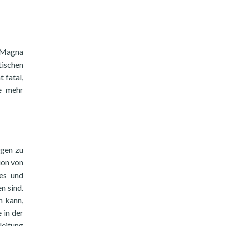
r Magna
tischen
 fatal,
e mehr
ngen zu
ion von
tes und
n sind.
n kann,
 in der
leitung