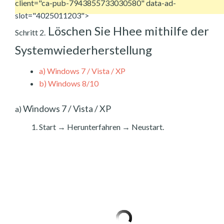
client="ca-pub-7943855733030580" data-ad-
slot="4025011203">
Löschen Sie Hhee mithilfe der
Schritt 2.
Systemwiederherstellung
a)
Windows 7 / Vista / XP
b)
Windows 8/10
Windows 7 / Vista / XP
a)
Start → Herunterfahren → Neustart.