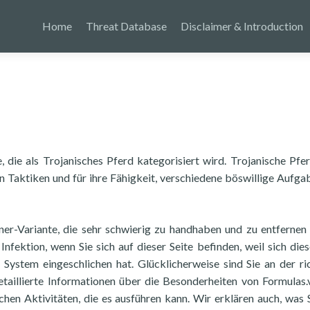
Home
Threat Database
Disclaimer & Introduction
 die als Trojanisches Pferd kategorisiert wird. Trojanische Pfe
en Taktiken und für ihre Fähigkeit, verschiedene böswillige Aufga
aner-Variante, die sehr schwierig zu handhaben und zu entfernen i
nfektion, wenn Sie sich auf dieser Seite befinden, weil sich die
System eingeschlichen hat. Glücklicherweise sind Sie an der ri
detaillierte Informationen über die Besonderheiten von Formulas.v
chen Aktivitäten, die es ausführen kann. Wir erklären auch, was 