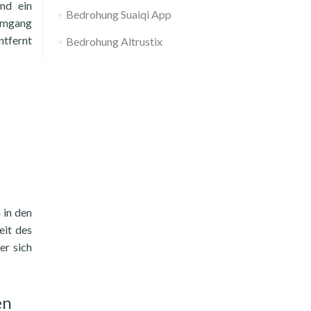
und ein
Bedrohung Suaiqi App
 Umgang
ntfernt
Bedrohung Altrustix
 in den
eit des
er sich
en