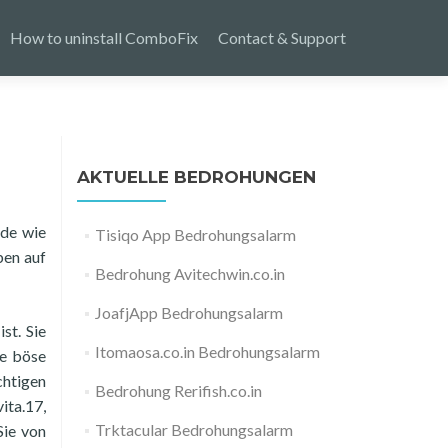
How to uninstall ComboFix
Contact & Support
AKTUELLE BEDROHUNGEN
rde wie
Tisiqo App Bedrohungsalarm
ben auf
Bedrohung Avitechwin.co.in
JoafjApp Bedrohungsalarm
st. Sie
Itomaosa.co.in Bedrohungsalarm
se böse
chtigen
Bedrohung Rerifish.co.in
ita.17,
Trktacular Bedrohungsalarm
Sie von