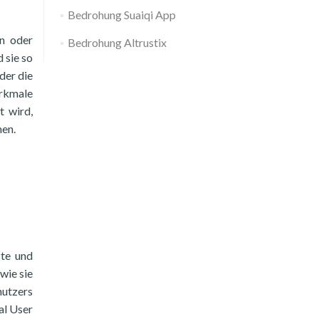
Bedrohung Suaiqi App
en oder
Bedrohung Altrustix
 sie so
der die
erkmale
t wird,
nen.
ste und
wie sie
nutzers
al User