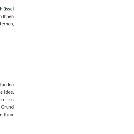
hlüssel
n Ihnen
fernen,
chieden
e Idee,
en – es
m Grund
e Ihrer