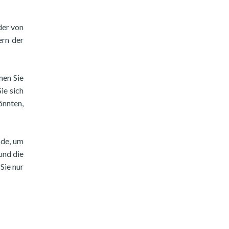
der von
ern der
nen Sie
ie sich
önnten,
ode, um
und die
Sie nur