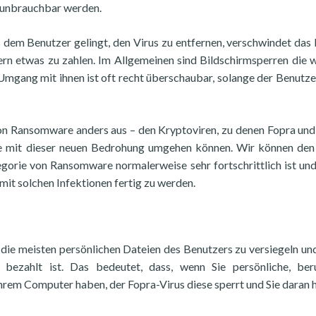
C unbrauchbar werden.
 dem Benutzer gelingt, den Virus zu entfernen, verschwindet das
rn etwas zu zahlen. Im Allgemeinen sind Bildschirmsperren die 
Umgang mit ihnen ist oft recht überschaubar, solange der Benutze
 von Ransomware anders aus – den Kryptoviren, zu denen Fopra u
Sie mit dieser neuen Bedrohung umgehen können. Wir können den
egorie von Ransomware normalerweise sehr fortschrittlich ist und
 mit solchen Infektionen fertig zu werden.
die meisten persönlichen Dateien des Benutzers zu versiegeln und
ezahlt ist. Das bedeutet, dass, wenn Sie persönliche, beru
rem Computer haben, der Fopra-Virus diese sperrt und Sie daran h