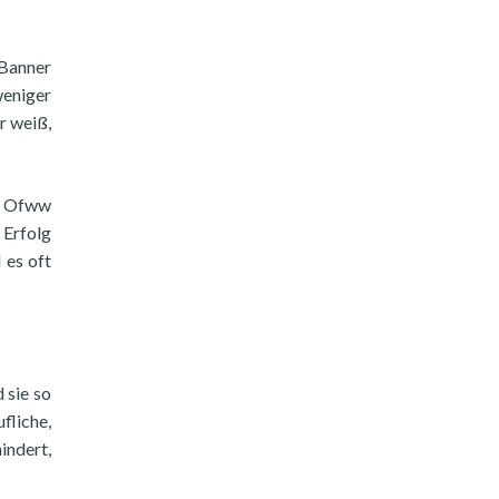
 Banner
weniger
r weiß,
nd Ofww
 Erfolg
 es oft
 sie so
fliche,
indert,