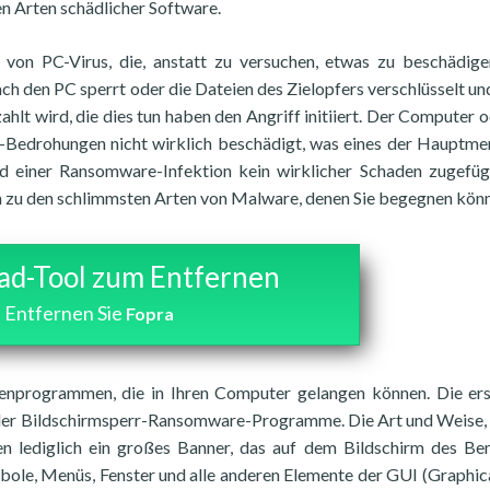
en Arten schädlicher Software.
t von PC-Virus, die, anstatt zu versuchen, etwas zu beschädig
ch den PC sperrt oder die Dateien des Zielopfers verschlüsselt und
hlt wird, die dies tun haben den Angriff initiiert. Der Computer o
Bedrohungen nicht wirklich beschädigt, was eines der Hauptm
 einer Ransomware-Infektion kein wirklicher Schaden zugefüg
h zu den schlimmsten Arten von Malware, denen Sie begegnen kön
d-Tool zum Entfernen
Entfernen Sie
Fopra
nprogrammen, die in Ihren Computer gelangen können. Die er
 der Bildschirmsperr-Ransomware-Programme. Die Art und Weise, 
ieren lediglich ein großes Banner, das auf dem Bildschirm des Be
mbole, Menüs, Fenster und alle anderen Elemente der GUI (Graphic