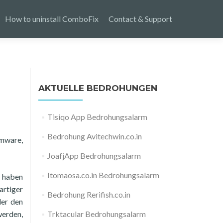
How to uninstall ComboFix
Contact & Support
AKTUELLE BEDROHUNGEN
Tisiqo App Bedrohungsalarm
Bedrohung Avitechwin.co.in
omware,
JoafjApp Bedrohungsalarm
Itomaosa.co.in Bedrohungsalarm
 haben
rtiger
Bedrohung Rerifish.co.in
der den
werden,
Trktacular Bedrohungsalarm