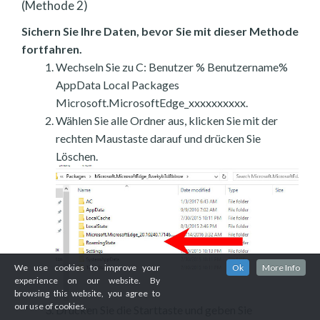
(Methode 2)
Sichern Sie Ihre Daten, bevor Sie mit dieser Methode
fortfahren.
Wechseln Sie zu C: Benutzer % Benutzername%
AppData Local Packages
Microsoft.MicrosoftEdge_xxxxxxxxxx.
Wählen Sie alle Ordner aus, klicken Sie mit der
rechten Maustaste darauf und drücken Sie
Löschen.
We use cookies to improve your
Ok
More Info
experience on our website. By
browsing this website, you agree to
our use of cookies.
Drücken Sie die Starttaste und geben Sie