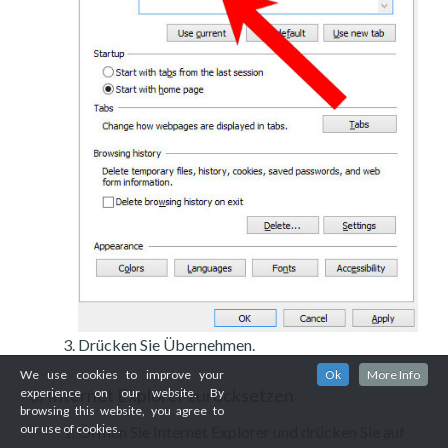
Drücken Sie Übernehmen.
We use cookies to improve your
Ok
More Info
Internet Explorer zurücksetzen
experience on our website. By
d)
browsing this website, you agree to
our use of cookies.
Öffnen Sie Internet Explorer und drücken Sie auf