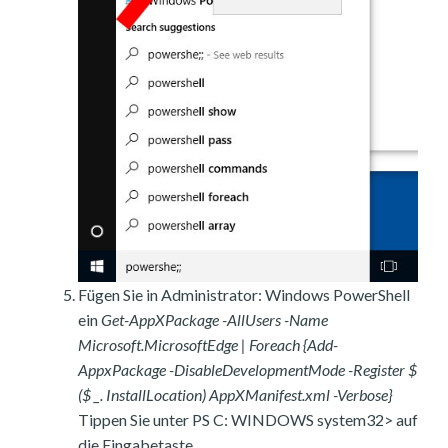
Fügen Sie in Administrator: Windows PowerShell
ein
Get-AppXPackage -AllUsers -Name
Microsoft.MicrosoftEdge | Foreach {Add-
AppxPackage -DisableDevelopmentMode -Register $
($ _. InstallLocation) AppXManifest.xml -Verbose}
Tippen Sie unter PS C: WINDOWS system32> auf
die Eingabetaste.