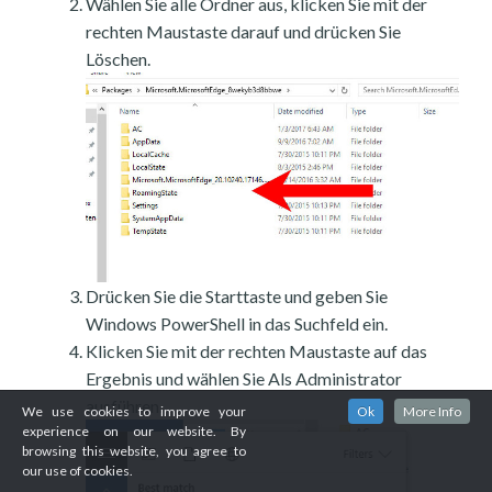
Wählen Sie alle Ordner aus, klicken Sie mit der
rechten Maustaste darauf und drücken Sie
Löschen.
Drücken Sie die Starttaste und geben Sie
Windows PowerShell in das Suchfeld ein.
Klicken Sie mit der rechten Maustaste auf das
Ergebnis und wählen Sie Als Administrator
ausführen.
We use cookies to improve your
Ok
More Info
experience on our website. By
browsing this website, you agree to
our use of cookies.