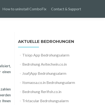
How to uninstall ComboFix
Contact & Support
AKTUELLE BEDROHUNGEN
Tisiqo App Bedrohungsalarm
Bedrohung Avitechwin.co.in
isiert,
r einen
JoafjApp Bedrohungsalarm
Itomaosa.co.in Bedrohungsalarm
 zahlen
Bedrohung Rerifish.co.in
 werden
e Ihnen
Trktacular Bedrohungsalarm