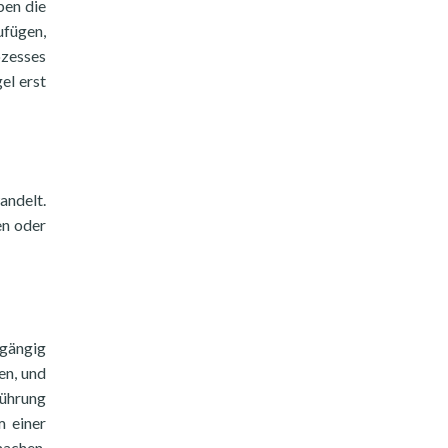
ben die
ufügen,
ozesses
el erst
andelt.
en oder
kgängig
en, und
führung
m einer
machen,