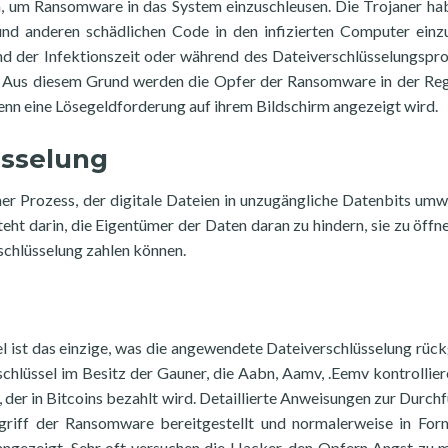
, um Ransomware in das System einzuschleusen. Die Trojaner ha
und anderen schädlichen Code in den infizierten Computer einz
d der Infektionszeit oder während des Dateiverschlüsselungspr
Aus diesem Grund werden die Opfer der Ransomware in der Reg
wenn eine Lösegeldforderung auf ihrem Bildschirm angezeigt wird.
üsselung
her Prozess, der digitale Dateien in unzugängliche Datenbits umw
ht darin, die Eigentümer der Daten daran zu hindern, sie zu öffn
tschlüsselung zahlen können.
sel ist das einzige, was die angewendete Dateiverschlüsselung rüc
schlüssel im Besitz der Gauner, die Aabn, Aamv, .Eemv kontrollier
g, der in Bitcoins bezahlt wird. Detaillierte Anweisungen zur Durch
riff der Ransomware bereitgestellt und normalerweise in For
ngezeigt. Sehr oft versuchen die Hacker, den Opfern Angst zu 