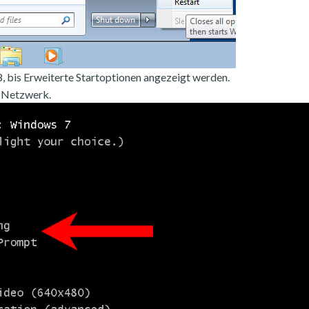
, bis Erweiterte Startoptionen angezeigt werden.
 Netzwerk.