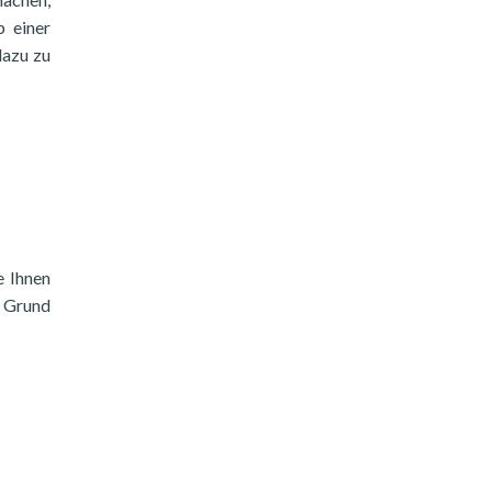
b einer
dazu zu
e Ihnen
m Grund