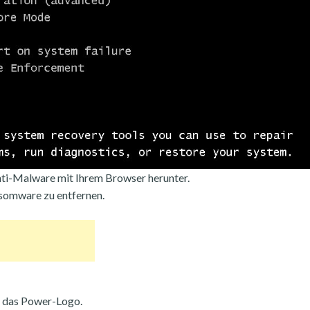
ti-Malware mit Ihrem Browser herunter.
somware zu entfernen.
e das Power-Logo.