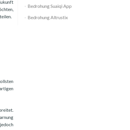
Zukunft
Bedrohung Suaiqi App
öchten,
eilen.
Bedrohung Altrustix
ollsten
artigen
reitet.
Warnung
 jedoch