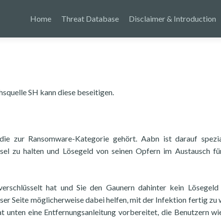
Home
Threat Database
Disclaimer & Introduction
squelle SH kann diese beseitigen.
 die zur Ransomware-Kategorie gehört. Aabn ist darauf spezial
isel zu halten und Lösegeld von seinen Opfern im Austausch fü
erschlüsselt hat und Sie den Gaunern dahinter kein Lösegeld
er Seite möglicherweise dabei helfen, mit der Infektion fertig zu
at unten eine Entfernungsanleitung vorbereitet, die Benutzern wi