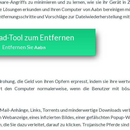
ware-Angriffs zu minimieren und zu lernen, wie sie ihr Gerät in 
ive Lösungen erkunden und Ihren Computer von Aabn bereinigen m
ntfernungsschritte und Vorschläge zur Dateiwiederherstellung mitt
d-Tool zum Entfernen
Entfernen Sie
Aabn
rohung, die Geld von ihren Opfern erpresst, indem sie ihre wertv
iert den Computer normalerweise, wenn die Benutzer mit bös
-Mail-Anhänge, Links, Torrents und minderwertige Downloads verb
n Webanzeige, eines infizierten Bildes, einer gefälschten Popup-
 die Sie dazu verleitet, darauf zu klicken. Trojanische Pferde sind