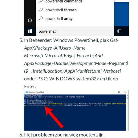
In Beheerder: Windows PowerShell, plak
Get-
AppXPackage -AllUsers -Name
Microsoft.MicrosoftEdge | Foreach {Add-
AppxPackage -DisableDevelopmentMode -Register $
($ _. InstallLocation) AppXManifest.xml -Verbose}
onder PS C: WINDOWS system32> en tik op
Enter.
Het probleem zou nu weg moeten zijn.