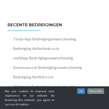
RECENTE BEDREIGINGEN
Tisiqo App Bedreigingswaarschuwing
Bedreiging Avitechwin.co.in
JoafjApp Bedreigingswaarschuwing
Itomaosa.co.in Bedreigingswaarschuwing
Bedreiging Rerifish.co.in
Trktacular Bedreigingswaarschuwing
We use cookies to improve your
Ok
More Info
Bedreiging Suaiqi App
experience on our website. By
browsing this website, you agree to
our use of cookies.
Bedreiging Altrustix