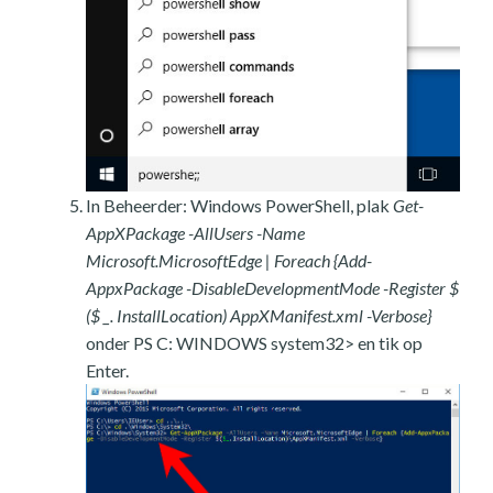
In Beheerder: Windows PowerShell, plak
Get-
AppXPackage -AllUsers -Name
Microsoft.MicrosoftEdge | Foreach {Add-
AppxPackage -DisableDevelopmentMode -Register $
($ _. InstallLocation) AppXManifest.xml -Verbose}
onder PS C: WINDOWS system32> en tik op
Enter.