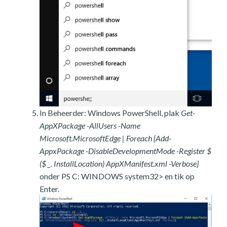
In Beheerder: Windows PowerShell, plak
Get-
AppXPackage -AllUsers -Name
Microsoft.MicrosoftEdge | Foreach {Add-
AppxPackage -DisableDevelopmentMode -Register $
($ _. InstallLocation) AppXManifest.xml -Verbose}
onder PS C: WINDOWS system32> en tik op
Enter.