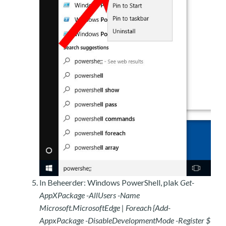
In Beheerder: Windows PowerShell, plak
Get-
AppXPackage -AllUsers -Name
Microsoft.MicrosoftEdge | Foreach {Add-
AppxPackage -DisableDevelopmentMode -Register $