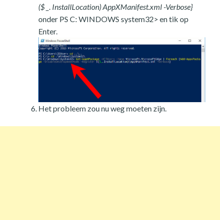
($ _. InstallLocation) AppXManifest.xml -Verbose}
onder PS C: WINDOWS system32> en tik op
Enter.
Het probleem zou nu weg moeten zijn.