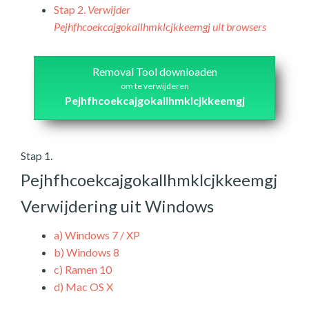
Stap 2.
Verwijder
Pejhfhcoekcajgokallhmklcjkkeemgj uit browsers
Removal Tool downloaden
om te verwijderen
Pejhfhcoekcajgokallhmklcjkkeemgj
Stap 1.
Pejhfhcoekcajgokallhmklcjkkeemgj
Verwijdering uit Windows
a)
Windows 7 / XP
b)
Windows 8
c)
Ramen 10
d)
Mac OS X