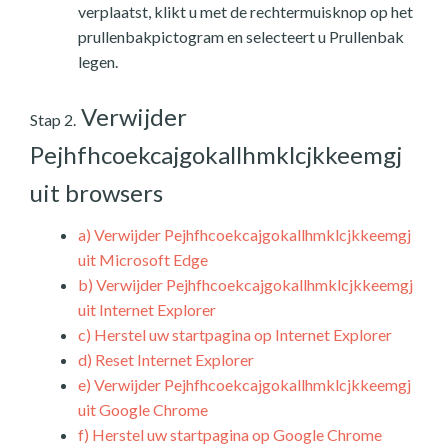
verplaatst, klikt u met de rechtermuisknop op het
prullenbakpictogram en selecteert u Prullenbak
legen.
Verwijder
Stap 2.
Pejhfhcoekcajgokallhmklcjkkeemgj
uit browsers
a)
Verwijder Pejhfhcoekcajgokallhmklcjkkeemgj
uit Microsoft Edge
b)
Verwijder Pejhfhcoekcajgokallhmklcjkkeemgj
uit Internet Explorer
c)
Herstel uw startpagina op Internet Explorer
d)
Reset Internet Explorer
e)
Verwijder Pejhfhcoekcajgokallhmklcjkkeemgj
uit Google Chrome
f)
Herstel uw startpagina op Google Chrome