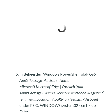
In Beheerder: Windows PowerShell, plak
Get-
AppXPackage -AllUsers -Name
Microsoft.MicrosoftEdge | Foreach {Add-
AppxPackage -DisableDevelopmentMode -Register $
($ _. InstallLocation) AppXManifest.xml -Verbose}
onder PS C: WINDOWS system32> en tik op
Enter.