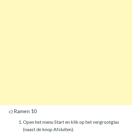
Ramen 10
c)
Open het menu Start en klik op het vergrootglas
(naast de knop Afsluiten).