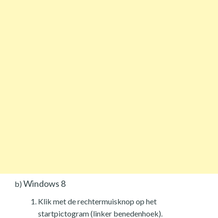
Windows 8
b)
Klik met de rechtermuisknop op het
startpictogram (linker benedenhoek).