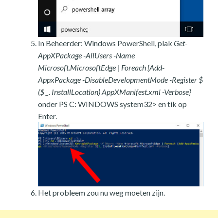
In Beheerder: Windows PowerShell, plak
Get-
AppXPackage -AllUsers -Name
Microsoft.MicrosoftEdge | Foreach {Add-
AppxPackage -DisableDevelopmentMode -Register $
($ _. InstallLocation) AppXManifest.xml -Verbose}
onder PS C: WINDOWS system32> en tik op
Enter.
Het probleem zou nu weg moeten zijn.