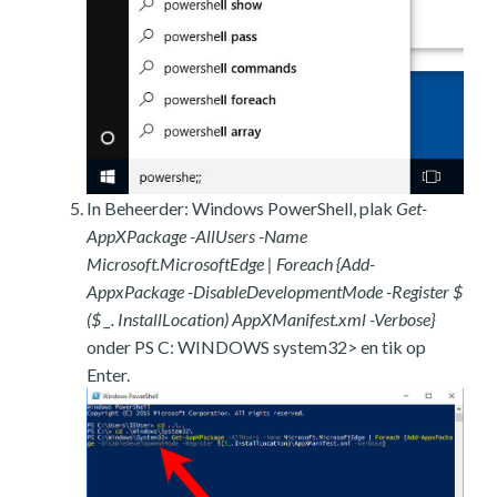
In Beheerder: Windows PowerShell, plak
Get-
AppXPackage -AllUsers -Name
Microsoft.MicrosoftEdge | Foreach {Add-
AppxPackage -DisableDevelopmentMode -Register $
($ _. InstallLocation) AppXManifest.xml -Verbose}
onder PS C: WINDOWS system32> en tik op
Enter.