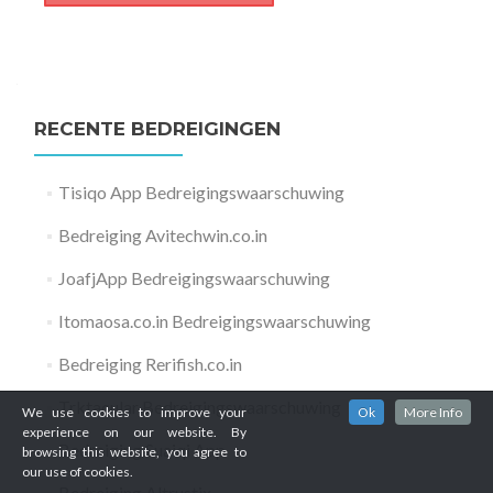
RECENTE BEDREIGINGEN
Tisiqo App Bedreigingswaarschuwing
Bedreiging Avitechwin.co.in
JoafjApp Bedreigingswaarschuwing
Itomaosa.co.in Bedreigingswaarschuwing
Bedreiging Rerifish.co.in
Trktacular Bedreigingswaarschuwing
We use cookies to improve your
Ok
More Info
experience on our website. By
Bedreiging Suaiqi App
browsing this website, you agree to
our use of cookies.
Bedreiging Altrustix