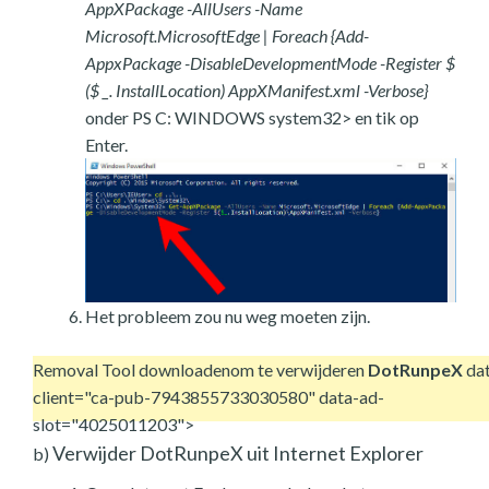
AppXPackage -AllUsers -Name
Microsoft.MicrosoftEdge | Foreach {Add-
AppxPackage -DisableDevelopmentMode -Register $
($ _. InstallLocation) AppXManifest.xml -Verbose}
onder PS C: WINDOWS system32> en tik op
Enter.
Het probleem zou nu weg moeten zijn.
Removal Tool downloaden
om te verwijderen
DotRunpeX
da
client="ca-pub-7943855733030580" data-ad-
slot="4025011203">
Verwijder DotRunpeX uit Internet Explorer
b)