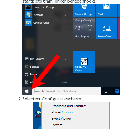
startpictogram (linker benedenhoek).
Selecteer Configuratiescherm.