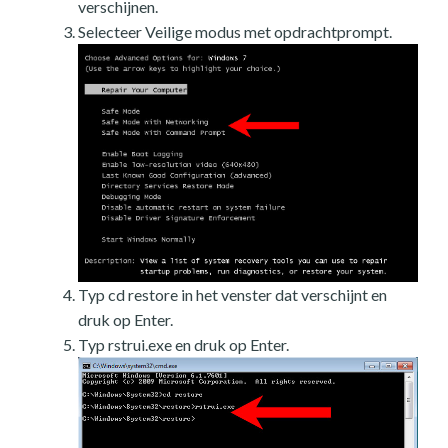
verschijnen.
Selecteer Veilige modus met opdrachtprompt.
Typ cd restore in het venster dat verschijnt en
druk op Enter.
Typ rstrui.exe en druk op Enter.