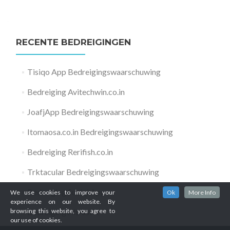
RECENTE BEDREIGINGEN
Tisiqo App Bedreigingswaarschuwing
Bedreiging Avitechwin.co.in
JoafjApp Bedreigingswaarschuwing
Itomaosa.co.in Bedreigingswaarschuwing
Bedreiging Rerifish.co.in
Trktacular Bedreigingswaarschuwing
Bedreiging Suaiqi App
We use cookies to improve your
Ok
More Info
experience on our website. By
Bedreiging Altrustix
browsing this website, you agree to
our use of cookies.