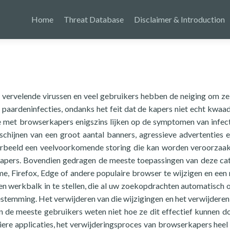
Home
Threat Database
Disclaimer & Introduction
ervelende virussen en veel gebruikers hebben de neiging om ze
aardeninfecties, ondanks het feit dat de kapers niet echt kwaa
e met browserkapers enigszins lijken op de symptomen van infec
chijnen van een groot aantal banners, agressieve advertenties 
oorbeeld een veelvoorkomende storing die kan worden veroorzaa
apers. Bovendien gedragen de meeste toepassingen van deze ca
me, Firefox, Edge of andere populaire browser te wijzigen en een
n werkbalk in te stellen, die al uw zoekopdrachten automatisch 
stemming. Het verwijderen van die wijzigingen en het verwijderen
en de meeste gebruikers weten niet hoe ze dit effectief kunnen d
uliere applicaties, het verwijderingsproces van browserkapers heel