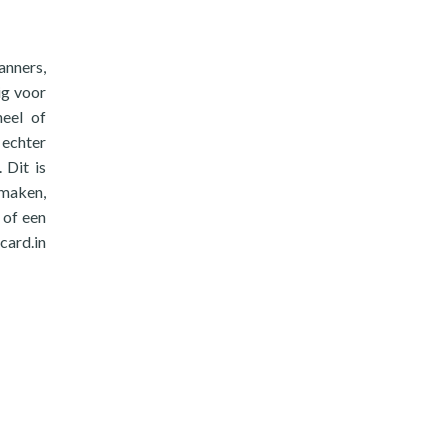
anners,
ig voor
neel of
 echter
 Dit is
 maken,
 of een
card.in