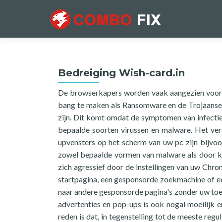
Bedreiging Wish-card.in
De browserkapers worden vaak aangezien voor v
bang te maken als Ransomware en de Trojaanse p
zijn. Dit komt omdat de symptomen van infecti
bepaalde soorten virussen en malware. Het vers
upvensters op het scherm van uw pc zijn bijv
zowel bepaalde vormen van malware als door k
zich agressief door de instellingen van uw Chro
startpagina, een gesponsorde zoekmachine of ee
naar andere gesponsorde pagina's zonder uw toe
advertenties en pop-ups is ook nogal moeilijk 
reden is dat, in tegenstelling tot de meeste reg