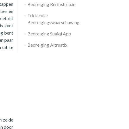
stappen
Bedreiging Rerifish.co.in
ties en
Trktacular
met dit
Bedreigingswaarschuwing
is kunt
eg bent
Bedreiging Suaiqi App
en paar
Bedreiging Altrustix
 uit te
n ze de
an door