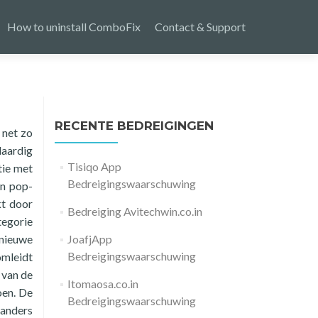
How to uninstall ComboFix
Contact & Support
RECENTE BEDREIGINGEN
 net zo
daardig
Tisiqo App
tie met
Bedreigingswaarschuwing
en pop-
kt door
Bedreiging Avitechwin.co.in
tegorie
 nieuwe
JoafjApp
Bedreigingswaarschuwing
omleidt
 van de
Itomaosa.co.in
oen. De
Bedreigingswaarschuwing
 anders