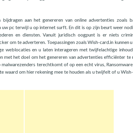
n bijdragen aan het genereren van online advertenties zoals b
uw pc terwijl u op internet surft. En dit is op zijn beurt weer nod
eren en diensten. Vanuit juridisch oogpunt is er niets crimi
acker om te adverteren. Toepassingen zoals Wish-card.in kunnen u
ge weblocaties en u laten interageren met twijfelachtige inhoud.
n met het doel om het genereren van advertenties efficiënter te
e op malwarezenders terechtkomt of op een echt virus, Ransomware
te waard om hier rekening mee te houden als u twijfelt of u Wish-