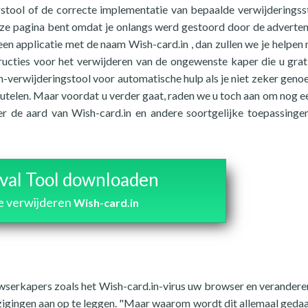
ngstool of de correcte implementatie van bepaalde verwijderings
deze pagina bent omdat je onlangs werd gestoord door de adverten
een applicatie met de naam Wish-card.in , dan zullen we je helpen 
ructies voor het verwijderen van de ongewenste kaper die u grat
n-verwijderingstool voor automatische hulp als je niet zeker geno
leutelen. Maar voordat u verder gaat, raden we u toch aan om nog e
r de aard van Wish-card.in en andere soortgelijke toepassingen
al Tool downloaden
e verwijderen
Wish-card.in
serkapers zoals het Wish-card.in-virus uw browser en verandere
igingen aan op te leggen. "Maar waarom wordt dit allemaal geda