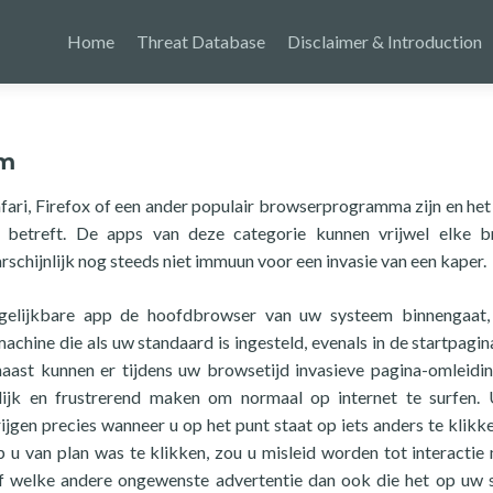
Home
Threat Database
Disclaimer & Introduction
om
fari, Firefox of een ander populair browserprogramma zijn en he
r betreft. De apps van deze categorie kunnen vrijwel elke b
arschijnlijk nog steeds niet immuun voor een invasie van een kaper.
elijkbare app de hoofdbrowser van uw systeem binnengaat, 
chine die als uw standaard is ingesteld, evenals in de startpagin
aast kunnen er tijdens uw browsetijd invasieve pagina-omleidi
ilijk en frustrerend maken om normaal op internet te surfen.
gen precies wanneer u op het punt staat op iets anders te klikke
p u van plan was te klikken, zou u misleid worden tot interactie
 of welke andere ongewenste advertentie dan ook die het op uw