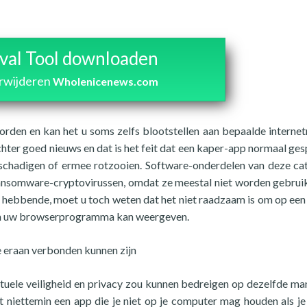
al Tool downloaden
erwijderen
Wholenicenews.com
worden en kan het u soms zelfs blootstellen aan bepaalde internetr
s echter goed nieuws en dat is het feit dat een kaper-app normaal ge
eschadigen of ermee rotzooien. Software-onderdelen van deze ca
f ransomware-cryptovirussen, omdat ze meestal niet worden gebrui
d hebbende, moet u toch weten dat het niet raadzaam is om op een
e in uw browserprogramma kan weergeven.
 eraan verbonden kunnen zijn
 virtuele veiligheid en privacy zou kunnen bedreigen op dezelfde man
t niettemin een app die je niet op je computer mag houden als j