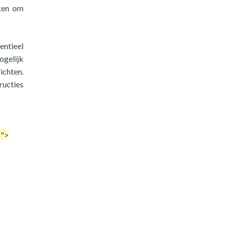
iken om
ntieel
ogelijk
ichten.
ructies
8">