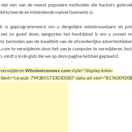
m dat een van de meest populaire methoden die hackers gebru
ïnfecteerde en misleidende malvertisements is.
ek is geprogrammeerd om u dergelijke onbetrouwbare en pote
at net zo goed doen, aangezien het hoofddoel is om u zoveel m
te besteden aan de kwaliteit van de afzonderlijke advertentieber
m te verwijderen door het van je computer te verwijderen. Inst
, vindt u in de gids die we op deze pagina hebben geplaatst.
 verwijderen
Wholenicenews.com
style="display:inline-
d-client="ca-pub-7943855733030580" data-ad-slot="817600920