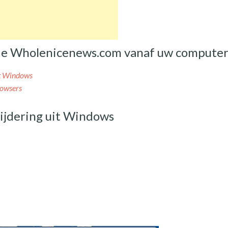
 de Wholenicenews.com vanaf uw compute
it Windows
rowsers
jdering uit Windows