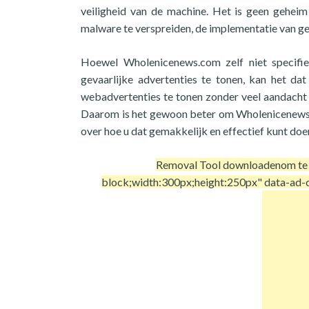
veiligheid van de machine. Het is geen gehei
malware te verspreiden, de implementatie van ge
Hoewel Wholenicenews.com zelf niet specifi
gevaarlijke advertenties te tonen, kan het d
webadvertenties te tonen zonder veel aandacht 
Daarom is het gewoon beter om Wholenicenews.co
over hoe u dat gemakkelijk en effectief kunt doen
Removal Tool downloaden
om te
block;width:300px;height:250px" data-a