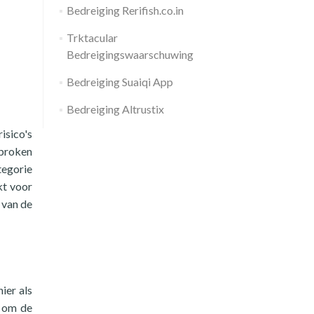
Bedreiging Rerifish.co.in
Trktacular
Bedreigingswaarschuwing
Bedreiging Suaiqi App
Bedreiging Altrustix
isico's
sproken
tegorie
kt voor
 van de
ier als
e om de