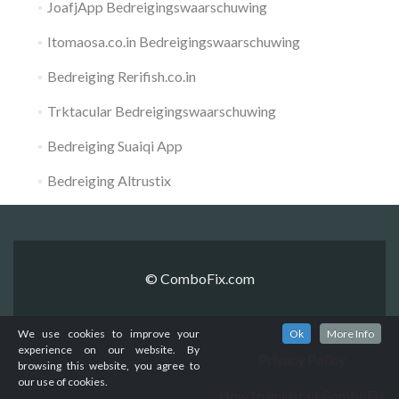
JoafjApp Bedreigingswaarschuwing
Itomaosa.co.in Bedreigingswaarschuwing
Bedreiging Rerifish.co.in
Trktacular Bedreigingswaarschuwing
Bedreiging Suaiqi App
Bedreiging Altrustix
© ComboFix.com
We use cookies to improve your
Ok
More Info
experience on our website. By
Privacy Policy
browsing this website, you agree to
our use of cookies.
How to uninstall ComboFix