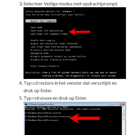
Selecteer Veilige modus met opdrachtprompt.
Typ cd restore in het venster dat verschijnt en
druk op Enter.
Typ rstrui.exe en druk op Enter.