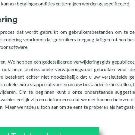
kunnen betalingscondities en termijnen worden gespecificeerd.
ring
k proces dat wordt gebruikt om gebruikersbestanden om te ze
dscodering voorkomt dat gebruikers toegang krijgen tot hun be
voor software.
ren. We hebben een gedetailleerde verwijderingsgids gepublice
t ook onze professionele verwijderingstool gebruiken voor d
e betekent echter niet noodzakelijk dat u uw versleutelde g
jk enkele extra stappen uitvoeren om uw bestanden te herstellen, 
jderen. Om te beginnen kunt u onze onderstaande suggestie
we hier eerlijk zijn en u informeren dat we niet kunnen beloven d
ken. Maar we raden u toch aan om ze eens te proberen als het gaat