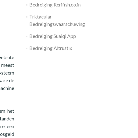
Bedreiging Rerifish.co.in
Trktacular
Bedreigingswaarschuwing
Bedreiging Suaiqi App
Bedreiging Altrustix
website
e meest
ysteem
ware de
machine
eem het
standen
are een
losgeld