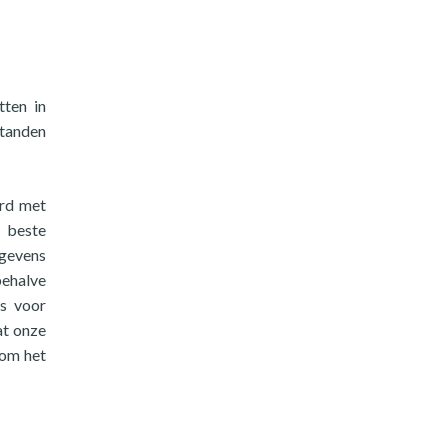
tten in
standen
erd met
e beste
egevens
behalve
s voor
at onze
 om het