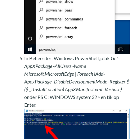
In Beheerder: Windows PowerShell, plak
Get-
AppXPackage -AllUsers -Name
Microsoft.MicrosoftEdge | Foreach {Add-
AppxPackage -DisableDevelopmentMode -Register $
($ _. InstallLocation) AppXManifest.xml -Verbose}
onder PS C: WINDOWS system32> en tik op
Enter.