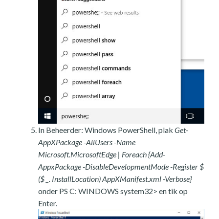
In Beheerder: Windows PowerShell, plak
Get-
AppXPackage -AllUsers -Name
Microsoft.MicrosoftEdge | Foreach {Add-
AppxPackage -DisableDevelopmentMode -Register $
($ _. InstallLocation) AppXManifest.xml -Verbose}
onder PS C: WINDOWS system32> en tik op
Enter.