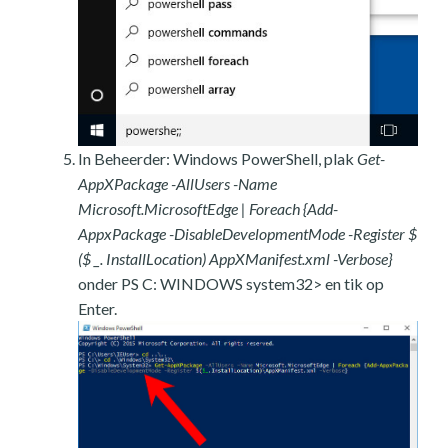
In Beheerder: Windows PowerShell, plak
Get-
AppXPackage -AllUsers -Name
Microsoft.MicrosoftEdge | Foreach {Add-
AppxPackage -DisableDevelopmentMode -Register $
($ _. InstallLocation) AppXManifest.xml -Verbose}
onder PS C: WINDOWS system32> en tik op
Enter.