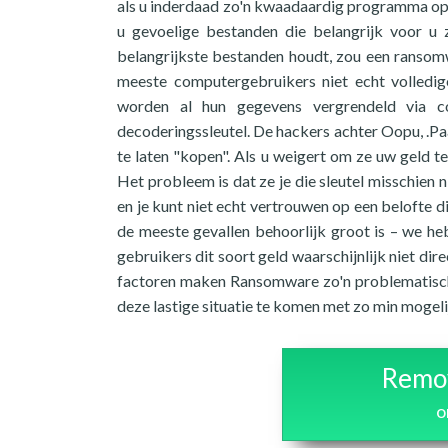
als u inderdaad zo'n kwaadaardig programma op 
u gevoelige bestanden die belangrijk voor u 
belangrijkste bestanden houdt, zou een ransomw
meeste computergebruikers niet echt volledi
worden al hun gegevens vergrendeld via c
decoderingssleutel. De hackers achter Oopu, .Paa
te laten "kopen". Als u weigert om ze uw geld te
Het probleem is dat ze je die sleutel misschien ni
en je kunt niet echt vertrouwen op een belofte d
de meeste gevallen behoorlijk groot is – we hebb
gebruikers dit soort geld waarschijnlijk niet di
factoren maken Ransomware zo'n problematische
deze lastige situatie te komen met zo min mogel
Remov
o