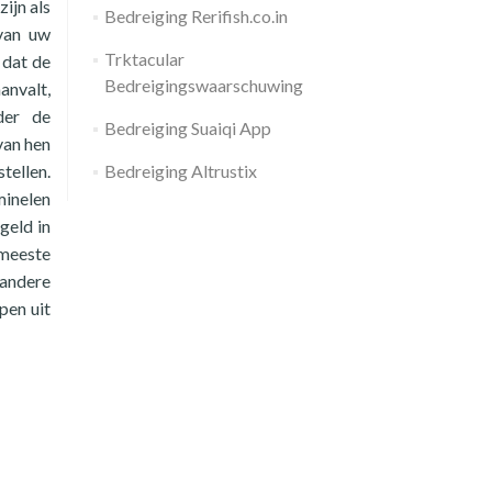
ijn als
Bedreiging Rerifish.co.in
 van uw
Trktacular
 dat de
Bedreigingswaarschuwing
anvalt,
der de
Bedreiging Suaiqi App
van hen
tellen.
Bedreiging Altrustix
minelen
geld in
 meeste
 andere
pen uit