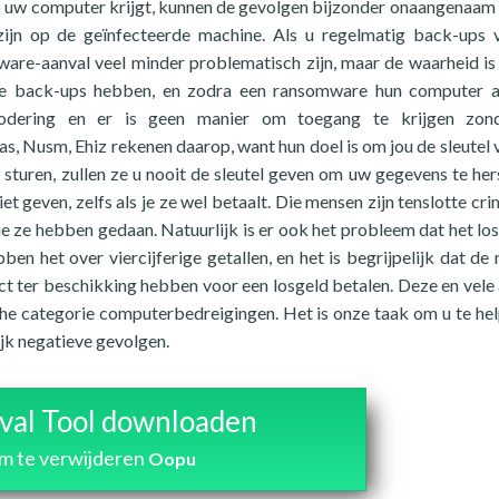
uw computer krijgt, kunnen de gevolgen bijzonder onaangenaam z
zijn op de geïnfecteerde machine. Als u regelmatig back-ups
are-aanval veel minder problematisch zijn, maar de waarheid is
ge back-ups hebben, en zodra een ransomware hun computer a
odering en er is geen manier om toegang te krijgen zon
s, Nusm, Ehiz rekenen daarop, want hun doel is om jou de sleutel 
 sturen, zullen ze u nooit de sleutel geven om uw gegevens te hers
et geven, zelfs als je ze wel betaalt. Die mensen zijn tenslotte cri
ie ze hebben gedaan. Natuurlijk is er ook het probleem dat het los
en het over viercijferige getallen, en het is begrijpelijk dat de
rect ter beschikking hebben voor een losgeld betalen. Deze en vele
 categorie computerbedreigingen. Het is onze taak om u te hel
ijk negatieve gevolgen.
al Tool downloaden
m te verwijderen
Oopu