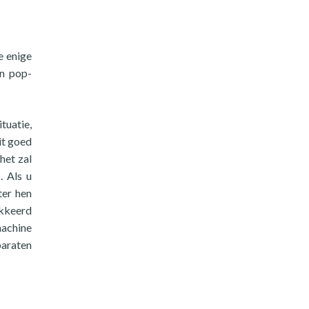
e enige
en pop-
tuatie,
it goed
het zal
. Als u
ter hen
okkeerd
machine
paraten