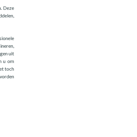
n. Deze
ddelen,
sionele
ineren,
gen uit
an u om
et toch
worden