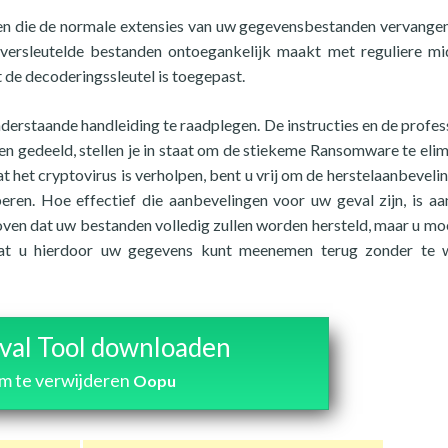
en die de normale extensies van uw gegevensbestanden vervange
 versleutelde bestanden ontoegankelijk maakt met reguliere mi
de decoderingssleutel is toegepast.
onderstaande handleiding te raadplegen. De instructies en de profes
n gedeeld, stellen je in staat om de stiekeme Ransomware te elim
 het cryptovirus is verholpen, bent u vrij om de herstelaanbevelin
eren. Hoe effectief die aanbevelingen voor uw geval zijn, is a
oven dat uw bestanden volledig zullen worden hersteld, maar u mo
mdat u hierdoor uw gegevens kunt meenemen terug zonder te 
al Tool downloaden
m te verwijderen
Oopu