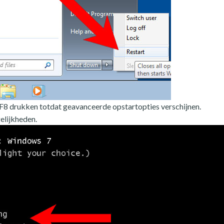
p F8 drukken totdat geavanceerde opstartopties verschijnen.
elijkheden.