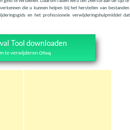
geld te verdienen. Daarom raden we u ten zeerste aan de tijd t
verkennen die u kunnen helpen bij het herstellen van bestanden
deringsgids en het professionele verwijderingshulpmiddel da
al Tool downloaden
m te verwijderen
Ofoq