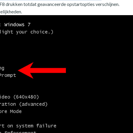
p F8 drukken totdat geavanceerde opstartopties verschijnen.
elijkheden.