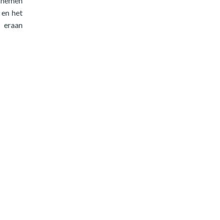
e nemen
 en het
t eraan