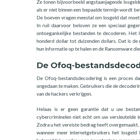
Ze tonen bijvoorbeeld angstaanjagende losgeld
als er niet binnen een bepaalde termijn wordt bet
De boeven vragen meestal om losgeld dat moet w
In ruil daarvoor beloven ze een speciaal geg
ontoegankelijke bestanden te decoderen. Het l
honderd dollar tot duizenden dollars. Dat is d
hun informatie op te halen en de Ransomware die
De Ofoq-bestandsdecod
De Ofoq-bestandsdecodering is een proces da
ongedaan te maken. Gebruikers die de decoderin
van de hackers verkrijgen.
Helaas is er geen garantie dat u uw bestand
cybercriminelen niet echt om uw versleutelde i
Zodra u het vereiste bedrag heeft overgemaakt,
wanneer meer internetgebruikers het losgeld