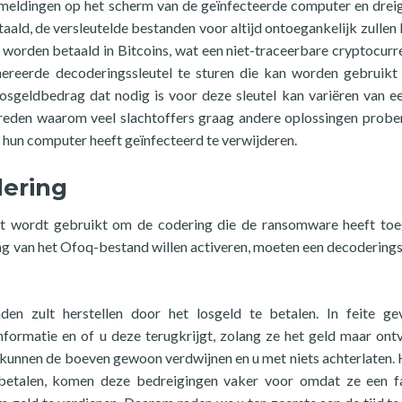
meldingen op het scherm van de geïnfecteerde computer en drei
aald, de versleutelde bestanden voor altijd ontoegankelijk zullen b
orden betaald in Bitcoins, wat een niet-traceerbare cryptocurre
enereerde decoderingssleutel te sturen die kan worden gebruik
osgeldbedrag dat nodig is voor deze sleutel kan variëren van e
e reden waarom veel slachtoffers graag andere oplossingen prob
 hun computer heeft geïnfecteerd te verwijderen.
ering
t wordt gebruikt om de codering die de ransomware heeft to
g van het Ofoq-bestand willen activeren, moeten een decoderings
en zult herstellen door het losgeld te betalen. In feite g
nformatie en of u deze terugkrijgt, zolang ze het geld maar ont
 kunnen de boeven gewoon verdwijnen en u met niets achterlaten. 
 betalen, komen deze bedreigingen vaker voor omdat ze een f