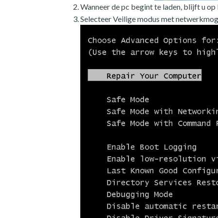
Wanneer de pc begint te laden, blijft u o
Selecteer Veilige modus met netwerkmog