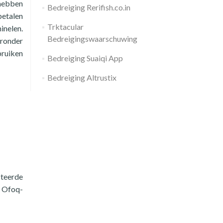
 hebben
Bedreiging Rerifish.co.in
betalen
Trktacular
inelen.
Bedreigingswaarschuwing
eronder
bruiken
Bedreiging Suaiqi App
Bedreiging Altrustix
cteerde
t Ofoq-