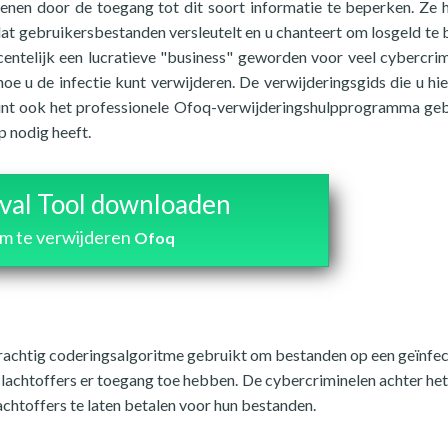
enen door de toegang tot dit soort informatie te beperken. Ze
t gebruikersbestanden versleutelt en u chanteert om losgeld te 
centelijk een lucratieve "business" geworden voor veel cybercrim
oe u de infectie kunt verwijderen. De verwijderingsgids die u hi
 kunt ook het professionele Ofoq-verwijderingshulpprogramma ge
p nodig heeft.
al Tool downloaden
m te verwijderen
Ofoq
 krachtig coderingsalgoritme gebruikt om bestanden op een geïnfe
lachtoffers er toegang toe hebben. De cybercriminelen achter he
achtoffers te laten betalen voor hun bestanden.