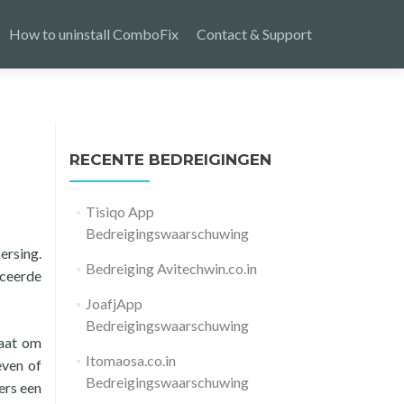
How to uninstall ComboFix
Contact & Support
RECENTE BEDREIGINGEN
Tisiqo App
Bedreigingswaarschuwing
ersing.
Bedreiging Avitechwin.co.in
nceerde
JoafjApp
Bedreigingswaarschuwing
gaat om
Itomaosa.co.in
even of
Bedreigingswaarschuwing
ers een