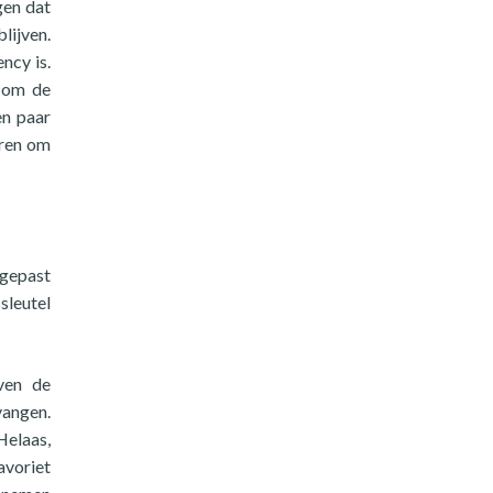
gen dat
lijven.
ncy is.
t om de
en paar
eren om
egepast
sleutel
even de
vangen.
Helaas,
avoriet