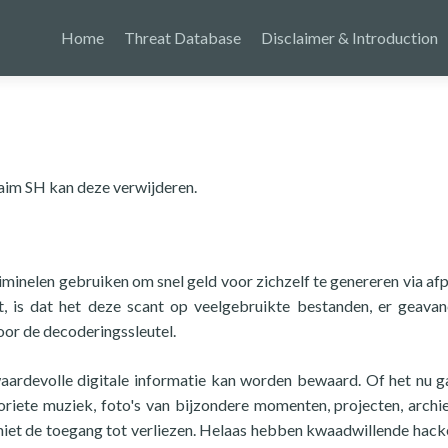
Home
Threat Database
Disclaimer & Introduction
aim SH kan deze verwijderen.
inelen gebruiken om snel geld voor zichzelf te genereren via afp
 is dat het deze scant op veelgebruikte bestanden, er geava
oor de decoderingssleutel.
waardevolle digitale informatie kan worden bewaard. Of het nu 
oriete muziek, foto's van bijzondere momenten, projecten, archi
r niet de toegang tot verliezen. Helaas hebben kwaadwillende hack