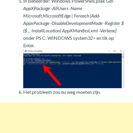
In Beheerder: Windows PowerShell, plak
Get-
AppXPackage -AllUsers -Name
Microsoft.MicrosoftEdge | Foreach {Add-
AppxPackage -DisableDevelopmentMode -Register $
($ _. InstallLocation) AppXManifest.xml -Verbose}
onder PS C: WINDOWS system32> en tik op
Enter.
Het probleem zou nu weg moeten zijn.