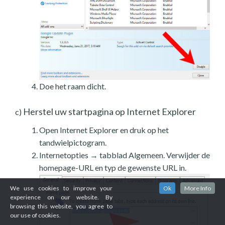
Doe het raam dicht.
Herstel uw startpagina op Internet Explorer
c)
Open Internet Explorer en druk op het
tandwielpictogram.
Internetopties → tabblad Algemeen. Verwijder de
homepage-URL en typ de gewenste URL in.
We use cookies to improve your
Ok
More Info
experience on our website. By
browsing this website, you agree to
our use of cookies.