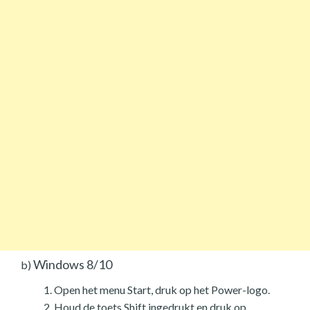
Windows 8/10
b)
Open het menu Start, druk op het Power-logo.
Houd de toets Shift ingedrukt en druk op