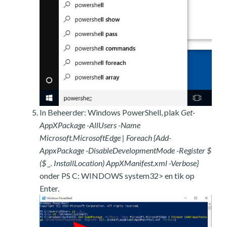
In Beheerder: Windows PowerShell, plak
Get-
AppXPackage -AllUsers -Name
Microsoft.MicrosoftEdge | Foreach {Add-
AppxPackage -DisableDevelopmentMode -Register $
($ _. InstallLocation) AppXManifest.xml -Verbose}
onder PS C: WINDOWS system32> en tik op
Enter.