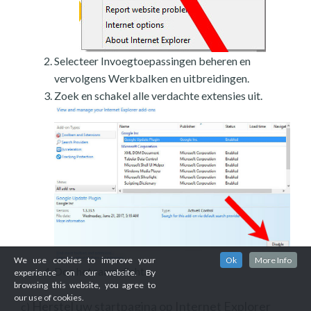
Selecteer Invoegtoepassingen beheren en
vervolgens Werkbalken en uitbreidingen.
Zoek en schakel alle verdachte extensies uit.
We use cookies to improve your
Ok
More Info
Doe het raam dicht.
experience on our website. By
browsing this website, you agree to
our use of cookies.
Herstel uw startpagina op Internet Explorer
c)