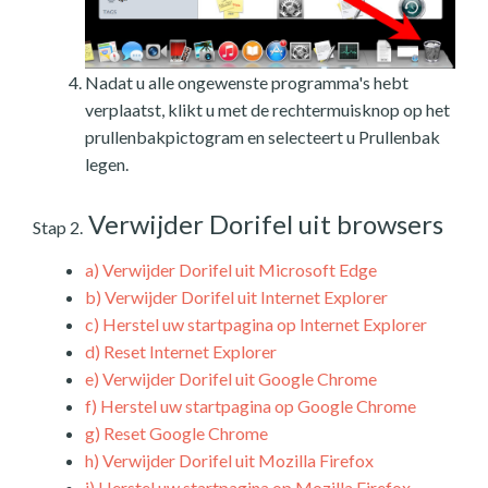
Nadat u alle ongewenste programma's hebt
verplaatst, klikt u met de rechtermuisknop op het
prullenbakpictogram en selecteert u Prullenbak
legen.
Verwijder Dorifel uit browsers
Stap 2.
a)
Verwijder Dorifel uit Microsoft Edge
b)
Verwijder Dorifel uit Internet Explorer
c)
Herstel uw startpagina op Internet Explorer
d)
Reset Internet Explorer
e)
Verwijder Dorifel uit Google Chrome
f)
Herstel uw startpagina op Google Chrome
g)
Reset Google Chrome
h)
Verwijder Dorifel uit Mozilla Firefox
i)
Herstel uw startpagina op Mozilla Firefox