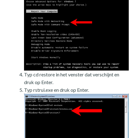
Typ cd restore in het venster dat verschijnt en
druk op Enter.
Typ rstrui.exe en druk op Enter.