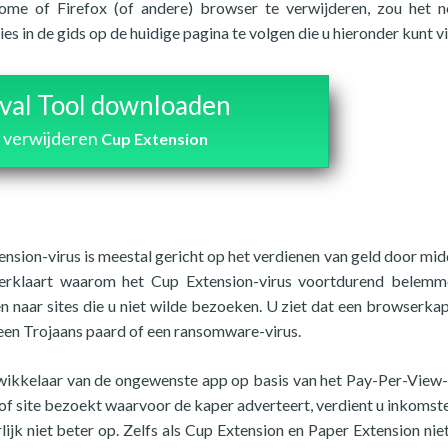
ome of Firefox (of andere) browser te verwijderen, zou het 
s in de gids op de huidige pagina te volgen die u hieronder kunt v
al Tool downloaden
 verwijderen
Cup Extension
nsion-virus is meestal gericht op het verdienen van geld door mid
 verklaart waarom het Cup Extension-virus voortdurend belem
n naar sites die u niet wilde bezoeken. U ziet dat een browserkap
s een Trojaans paard of een ransomware-virus.
twikkelaar van de ongewenste app op basis van het Pay-Per-View
of site bezoekt waarvoor de kaper adverteert, verdient u inkomst
ijk niet beter op. Zelfs als Cup Extension en Paper Extension niet