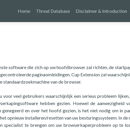
Home
Threat Database
Disclaimer & Introduction
ste software die zich op uw hoofdbrowser zal richten, de startpa
econtroleerde paginaomleidingen. Cup Extension zal waarschijnl
 de standaardzoekmachine van de browser.
u voor veel gebruikers waarschijnlijk een serieus probleem lijken,
owserkapingsoftware hebben gezien. Hoewel de aanwezigheid v
genegeerd en over het hoofd gezien, is het niet nodig om in pa
 het opnieuw installeren/resetten van uw besturingssysteem. In de
en specialist te brengen om uw browserkaperprobleem op te los