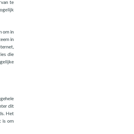
rvan te
ogelijk
n om in
teem in
ternet,
ies die
gelijke
lgehele
ter dit
ds. Het
t is om