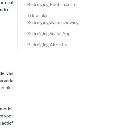
normaal
Bedreiging Rerifish.co.in
inden.
Trktacular
Bedreigingswaarschuwing
Bedreiging Suaiqi App
Bedreiging Altrustix
del van
merende
er niet
-model.
en voor
 actief