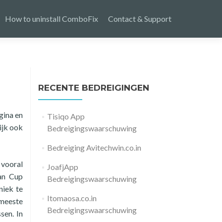
How to uninstall ComboFix
Contact & Support
RECENTE BEDREIGINGEN
gina en
Tisiqo App
ijk ook
Bedreigingswaarschuwing
Bedreiging Avitechwin.co.in
 vooral
JoafjApp
an Cup
Bedreigingswaarschuwing
niek te
Itomaosa.co.in
 meeste
Bedreigingswaarschuwing
sen. In