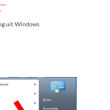
dows
s
ng uit Windows