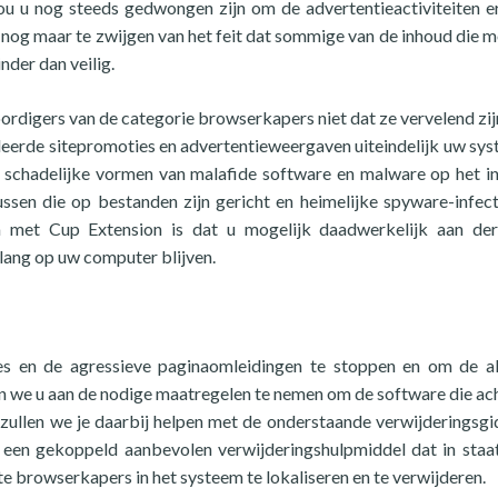
u u nog steeds gedwongen zijn om de advertentieactiviteiten e
 nog maar te zwijgen van het feit dat sommige van de inhoud die m
der dan veilig.
ordigers van de categorie browserkapers niet dat ze vervelend zij
eerde sitepromoties en advertentieweergaven uiteindelijk uw sys
 schadelijke vormen van malafide software en malware op het in
sen die op bestanden zijn gericht en heimelijke spyware-infect
 met Cup Extension is dat u mogelijk daadwerkelijk aan der
lang op uw computer blijven.
s en de agressieve paginaomleidingen te stoppen en om de a
n we u aan de nodige maatregelen te nemen om de software die ach
, zullen we je daarbij helpen met de onderstaande verwijderingsgi
n een gekoppeld aanbevolen verwijderingshulpmiddel dat in staa
e browserkapers in het systeem te lokaliseren en te verwijderen.