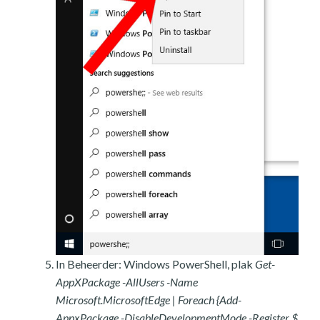
In Beheerder: Windows PowerShell, plak
Get-
AppXPackage -AllUsers -Name
Microsoft.MicrosoftEdge | Foreach {Add-
AppxPackage -DisableDevelopmentMode -Register $