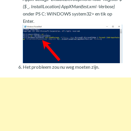
($ _. InstallLocation) AppXManifest.xml -Verbose}
onder PS C: WINDOWS system32> en tik op
Enter.
Het probleem zou nu weg moeten zijn.