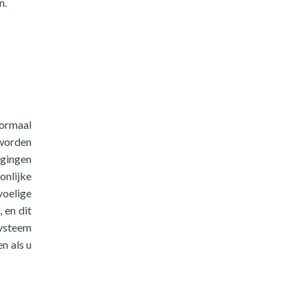
n.
normaal
 worden
igingen
onlijke
voelige
 en dit
systeem
n als u