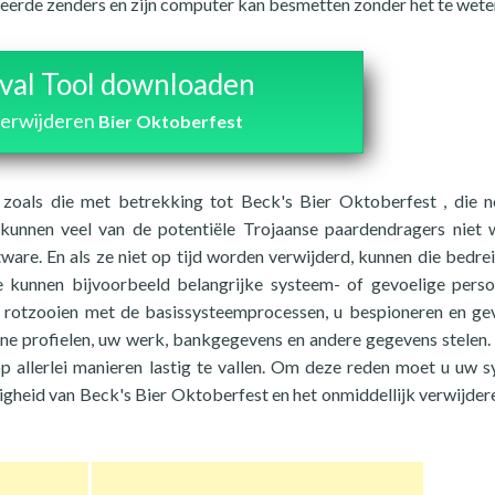
leerde zenders en zijn computer kan besmetten zonder het te wete
al Tool downloaden
verwijderen
Bier Oktoberfest
en zoals die met betrekking tot Beck's Bier Oktoberfest , die 
, kunnen veel van de potentiële Trojaanse paardendragers niet
are. En als ze niet op tijd worden verwijderd, kunnen die bedre
e kunnen bijvoorbeeld belangrijke systeem- of gevoelige perso
, rotzooien met de basissysteemprocessen, u bespioneren en ge
ine profielen, uw werk, bankgegevens en andere gegevens stelen. ,
p allerlei manieren lastig te vallen. Om deze reden moet u uw 
gheid van Beck's Bier Oktoberfest en het onmiddellijk verwijdere