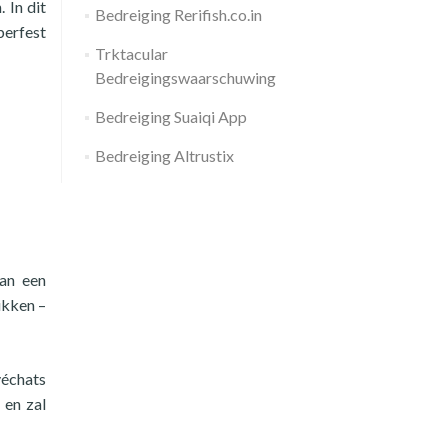
 In dit
Bedreiging Rerifish.co.in
berfest
Trktacular
Bedreigingswaarschuwing
Bedreiging Suaiqi App
Bedreiging Altrustix
an een
ikken –
véchats
 en zal