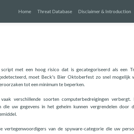
Home
Threat Database
Disclaimer & Introduction
script met een hoog risico dat is gecategoriseerd als een T
gedetecteerd, moet Beck's Bier Oktoberfest zo snel mogelijk
veroorzaken tot een minimum te beperken.
vaak verschillende soorten computerbedreigingen verbergt. E
n die uw gegevens in het geheim kunnen vergrendelen door d
gemiddel.
de vertegenwoordigers van de spyware-categorie die uw perso