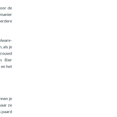
voor de
 manier
eerdere
alware-
 als je
rtrouwd
's Bier
 en het
nnen je
waar ze
s paard