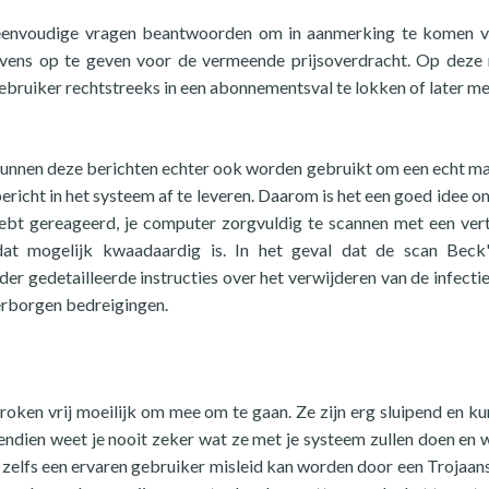
 eenvoudige vragen beantwoorden om in aanmerking te komen 
vens op te geven voor de vermeende prijsoverdracht. Op deze
gebruiker rechtstreeks in een abonnementsval te lokken of later m
, kunnen deze berichten echter ook worden gebruikt om een echt m
cht in het systeem af te leveren. Daarom is het een goed idee om,
hebt gereageerd, je computer zorgvuldig te scannen met een ve
dat mogelijk kwaadaardig is. In het geval dat de scan Beck
er gedetailleerde instructies over het verwijderen van de infectie
erborgen bedreigingen.
oken vrij moeilijk om mee om te gaan. Ze zijn erg sluipend en ku
dien weet je nooit zeker wat ze met je systeem zullen doen en 
 zelfs een ervaren gebruiker misleid kan worden door een Trojaan