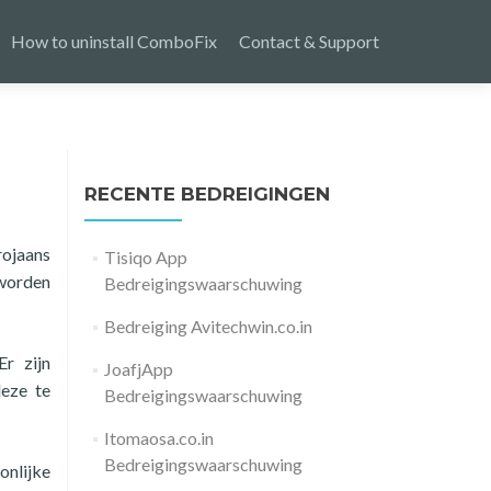
How to uninstall ComboFix
Contact & Support
RECENTE BEDREIGINGEN
rojaans
Tisiqo App
 worden
Bedreigingswaarschuwing
Bedreiging Avitechwin.co.in
r zijn
JoafjApp
eze te
Bedreigingswaarschuwing
Itomaosa.co.in
Bedreigingswaarschuwing
onlijke