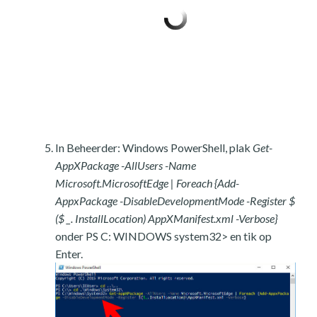
In Beheerder: Windows PowerShell, plak
Get-
AppXPackage -AllUsers -Name
Microsoft.MicrosoftEdge | Foreach {Add-
AppxPackage -DisableDevelopmentMode -Register $
($ _. InstallLocation) AppXManifest.xml -Verbose}
onder PS C: WINDOWS system32> en tik op
Enter.