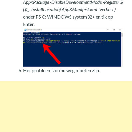
AppxPackage -DisableDevelopmentMode -Register $
($ _. InstallLocation) AppXManifest.xml -Verbose}
onder PS C: WINDOWS system32> en tik op
Enter.
Het probleem zou nu weg moeten zijn.