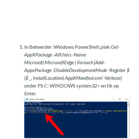
In Beheerder: Windows PowerShell, plak
Get-
AppXPackage -AllUsers -Name
Microsoft.MicrosoftEdge | Foreach {Add-
AppxPackage -DisableDevelopmentMode -Register $
($ _. InstallLocation) AppXManifest.xml -Verbose}
onder PS C: WINDOWS system32> en tik op
Enter.