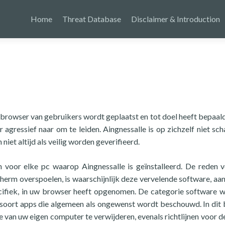
Home
Threat Database
Disclaimer & Introduction
e browser van gebruikers wordt geplaatst en tot doel heeft bepaald
gressief naar om te leiden. Aingnessalle is op zichzelf niet scha
iet altijd als veilig worden geverifieerd.
oor elke pc waarop Aingnessalle is geïnstalleerd. De reden 
herm overspoelen, is waarschijnlijk deze vervelende software, aa
cifiek, in uw browser heeft opgenomen. De categorie software 
 soort apps die algemeen als ongewenst wordt beschouwd. In dit 
le van uw eigen computer te verwijderen, evenals richtlijnen voor d