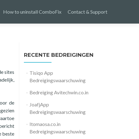
How to uninstall ComboFix
Contact & Support
RECENTE BEDREIGINGEN
e sites
Tisiqo App
delijk,
Bedreigingswaarschuwing
Bedreiging Avitechwin.co.in
voor de
JoafjApp
ngezien
Bedreigingswaarschuwing
waartoe
Itomaosa.co.in
bericht
Bedreigingswaarschuwing
e beste