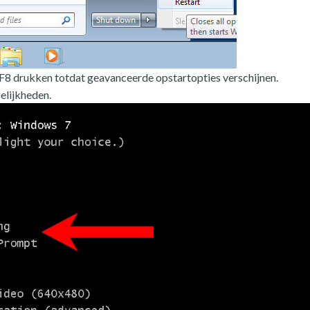
p F8 drukken totdat geavanceerde opstartopties verschijnen.
elijkheden.