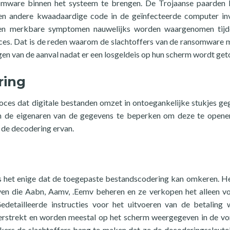
somware binnen het systeem te brengen. De Trojaanse paarden
n andere kwaadaardige code in de geïnfecteerde computer in
nen merkbare symptomen nauwelijks worden waargenomen tijd
roces. Dat is de reden waarom de slachtoffers van de ransomware 
en van de aanval nadat er een losgeldeis op hun scherm wordt get
ring
oces dat digitale bestanden omzet in ontoegankelijke stukjes ge
m de eigenaren van de gegevens te beperken om deze te opene
 de decodering ervan.
s het enige dat de toegepaste bestandscodering kan omkeren. He
even die Aabn, Aamv, .Eemv beheren en ze verkopen het alleen v
Gedetailleerde instructies voor het uitvoeren van de betaling
verstrekt en worden meestal op het scherm weergegeven in de v
ers de slachtoffers bang te maken dat ze de decoderingssleutel