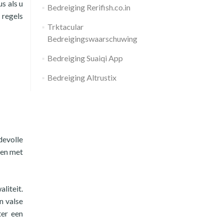
s als u
Bedreiging Rerifish.co.in
 regels
Trktacular
Bedreigingswaarschuwing
Bedreiging Suaiqi App
Bedreiging Altrustix
devolle
ben met
liteit.
n valse
ter een