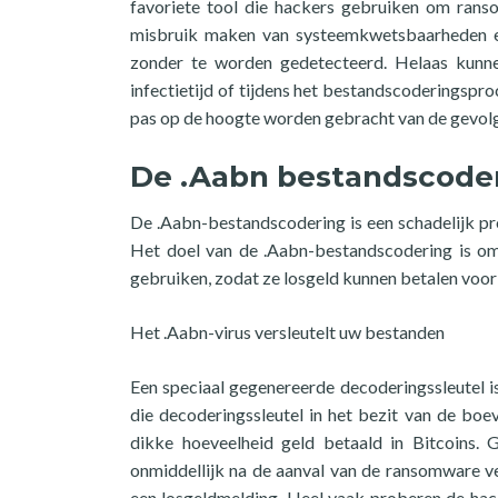
favoriete tool die hackers gebruiken om ran
misbruik maken van systeemkwetsbaarheden e
zonder te worden gedetecteerd. Helaas kun
infectietijd of tijdens het bestandscoderingsp
pas op de hoogte worden gebracht van de gevolg
De .Aabn bestandscode
De .Aabn-bestandscodering is een schadelijk pr
Het doel van de .Aabn-bestandscodering is o
gebruiken, zodat ze losgeld kunnen betalen voor
Het .Aabn-virus versleutelt uw bestanden
Een speciaal gegenereerde decoderingssleutel i
die decoderingssleutel in het bezit van de bo
dikke hoeveelheid geld betaald in Bitcoins. 
onmiddellijk na de aanval van de ransomware 
een losgeldmelding. Heel vaak proberen de hack