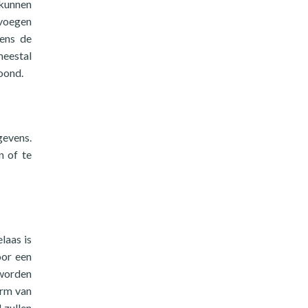
 kunnen
voegen
ens de
meestal
oond.
gevens.
n of te
laas is
oor een
 worden
orm van
 zullen