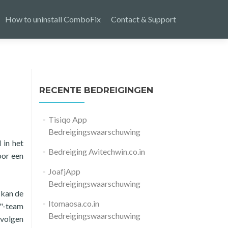
How to uninstall ComboFix
Contact & Support
RECENTE BEDREIGINGEN
Tisiqo App
Bedreigingswaarschuwing
 in het
Bedreiging Avitechwin.co.in
oor een
JoafjApp
Bedreigingswaarschuwing
 kan de
Itomaosa.co.in
n"-team
Bedreigingswaarschuwing
evolgen