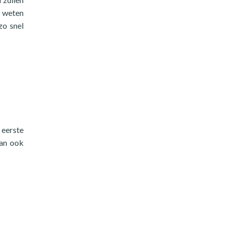
r weten
zo snel
 eerste
dan ook