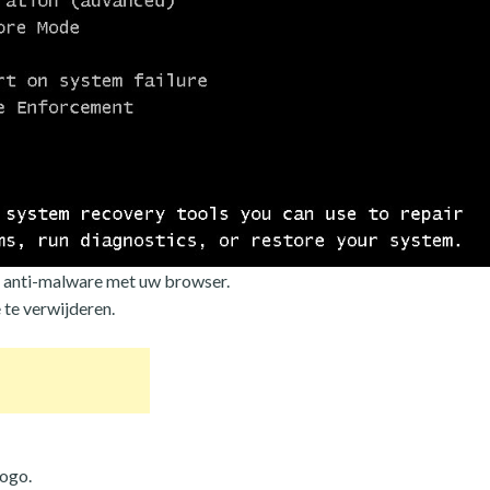
 anti-malware met uw browser.
te verwijderen.
logo.