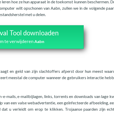
e leren hoe ze hun apparaat in de toekomst kunnen beschermen. Du
computer wilt opschonen van Aabn, zullen we in de volgende paar
standsherstel met u delen.
al Tool downloaden
m te verwijderen
Aabn
raagt en geld van zijn slachtoffers afperst door hun meest waar
cteert meestal de computer wanneer de gebruikers interactie heb
e-mails, e-mailbijlagen, links, torrents en downloads van lage kwa
van een valse webadvertentie, een geïnfecteerde afbeelding, ee
at u verleidt om erop te klikken. Trojaanse paarden zijn ech