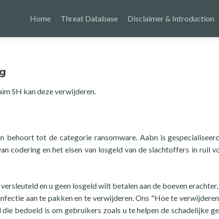
Home
Threat Database
Disclaimer & Introduction
g
aim SH kan deze verwijderen.
 en behoort tot de categorie ransomware. Aabn is gespecialiseerd
n codering en het eisen van losgeld van de slachtoffers in ruil v
ersleuteld en u geen losgeld wilt betalen aan de boeven erachter,
infectie aan te pakken en te verwijderen. Ons "Hoe te verwijdere
 die bedoeld is om gebruikers zoals u te helpen de schadelijke g