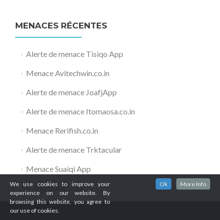
MENACES RÉCENTES
Alerte de menace Tisiqo App
Menace Avitechwin.co.in
Alerte de menace JoafjApp
Alerte de menace Itomaosa.co.in
Menace Rerifish.co.in
Alerte de menace Trktacular
Menace Suaiqi App
We use cookies to improve your
Ok
More Info
Menace Altrustix
experience on our website. By
browsing this website, you agree to
our use of cookies.