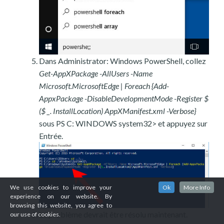
Dans Administrator: Windows PowerShell, collez
Get-AppXPackage -AllUsers -Name
Microsoft.MicrosoftEdge | Foreach {Add-
AppxPackage -DisableDevelopmentMode -Register $
($ _. InstallLocation) AppXManifest.xml -Verbose}
sous PS C: WINDOWS system32> et appuyez sur
Entrée.
We use cookies to improve your
Ok
More Info
experience on our website. By
browsing this website, you agree to
Le problème devrait être résolu maintenant.
our use of cookies.