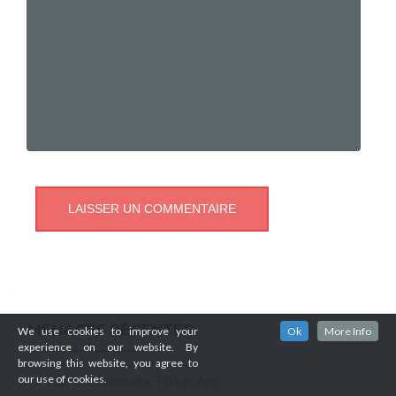
MENACES RÉCENTES
We use cookies to improve your
Ok
More Info
experience on our website. By
browsing this website, you agree to
our use of cookies.
Alerte de menace Tisiqo App