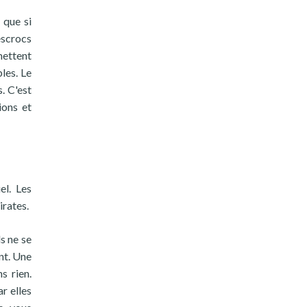
 que si
escrocs
mettent
les. Le
. C'est
ions et
el. Les
irates.
s ne se
nt. Une
s rien.
r elles