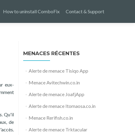
How to uninstall ComboFix
Contact & Support
MENACES RÉCENTES
Alerte de menace Tisiqo App
Menace Avitechwin.co.in
ur eux-
uemment
Alerte de menace JoafjApp
Alerte de menace Itomaosa.co.in
. Qu'il
Menace Rerifish.co.in
aux, de
'accès.
Alerte de menace Trktacular