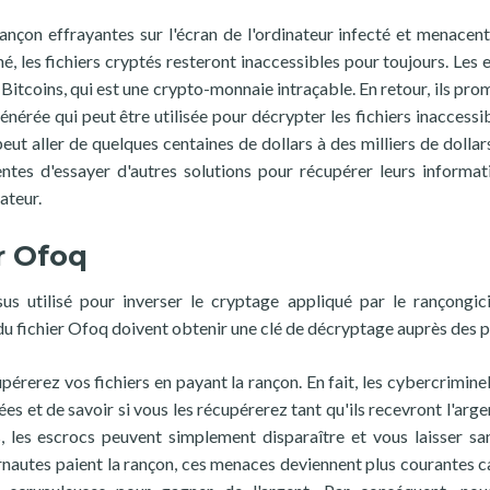
rançon effrayantes sur l'écran de l'ordinateur infecté et menacent
é, les fichiers cryptés resteront inaccessibles pour toujours. Les 
tcoins, qui est une crypto-monnaie intraçable. En retour, ils pro
érée qui peut être utilisée pour décrypter les fichiers inaccessib
ut aller de quelques centaines de dollars à des milliers de dollars
tes d'essayer d'autres solutions pour récupérer leurs informat
ateur.
r Ofoq
s utilisé pour inverser le cryptage appliqué par le rançongici
 du fichier Ofoq doivent obtenir une clé de décryptage auprès des p
érerez vos fichiers en payant la rançon. En fait, les cybercriminel
s et de savoir si vous les récupérerez tant qu'ils recevront l'arge
, les escrocs peuvent simplement disparaître et vous laisser san
nautes paient la rançon, ces menaces deviennent plus courantes ca