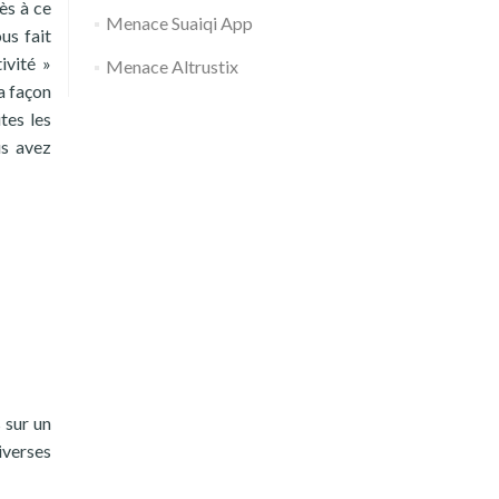
ès à ce
Menace Suaiqi App
us fait
ivité »
Menace Altrustix
a façon
tes les
us avez
 sur un
iverses