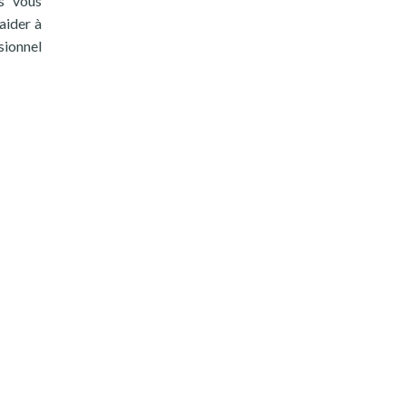
us vous
aider à
sionnel