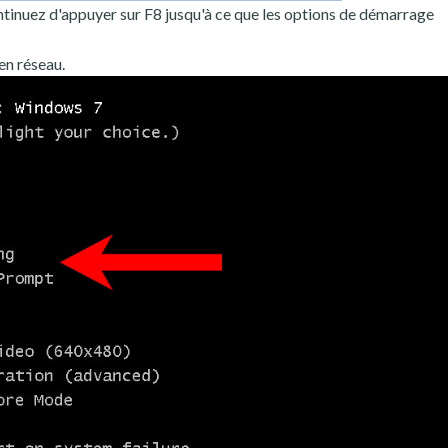
tinuez d'appuyer sur F8 jusqu'à ce que les options de démarrage
en réseau.