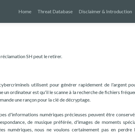
Home
Threat Database
Disclaimer & Introduction
éclamation SH peut le retirer.
bercriminels utilisent pour générer rapidement de l'argent po
e un ordinateur est qu'il le scanne à la recherche de fichiers fréq
demande une rançon pour la clé de décryptage.
ypes d'informations numériques précieuses peuvent être conservés
respondance, de musique préférée, d'images de moments spéci
nées numériques, nous ne voulons certainement pas en perdre l