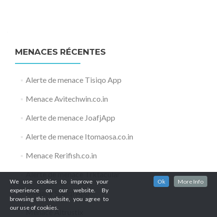
MENACES RÉCENTES
Alerte de menace Tisiqo App
Menace Avitechwin.co.in
Alerte de menace JoafjApp
Alerte de menace Itomaosa.co.in
Menace Rerifish.co.in
Alerte de menace Trktacular
We use cookies to improve your
Ok
More Info
experience on our website. By
Menace Suaiqi App
browsing this website, you agree to
our use of cookies.
Menace Altrustix