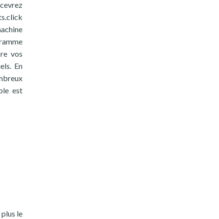
ecevrez
s.click
machine
ogramme
pre vos
els. En
ombreux
ble est
plus le