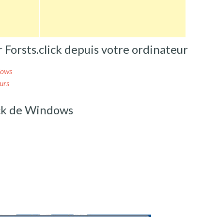
orsts.click depuis votre ordinateur
dows
urs
ick de Windows