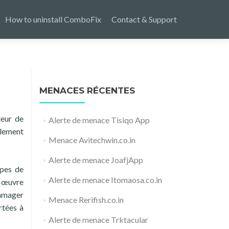
How to uninstall ComboFix
Contact & Support
MENACES RÉCENTES
teur de
Alerte de menace Tisiqo App
galement
Menace Avitechwin.co.in
Alerte de menace JoafjApp
ypes de
Alerte de menace Itomaosa.co.in
en œuvre
ommager
Menace Rerifish.co.in
rtées à
Alerte de menace Trktacular