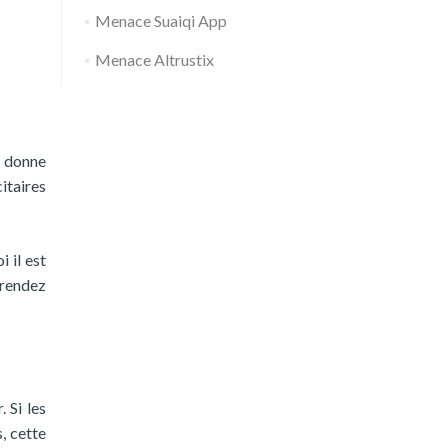
Menace Suaiqi App
Menace Altrustix
s donne
itaires
 il est
 rendez
 Si les
s, cette