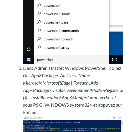
Dans Administrator: Windows PowerShell, collez
Get-AppXPackage -AllUsers -Name
Microsoft.MicrosoftEdge | Foreach {Add-
AppxPackage -DisableDevelopmentMode -Register $
($ _. InstallLocation) AppXManifest.xml -Verbose}
sous PS C: WINDOWS system32> et appuyez sur
Entrée.